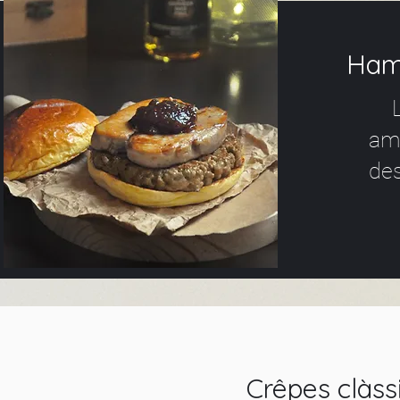
Hambur
La
am
des
Crêpes clàss