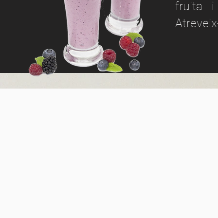
fruita 
Atreveix