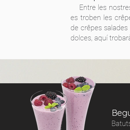
Entre les nostres
es troben les crêpe
de crêpes salades
dolces, aquí trobarà
Begu
Batuts,