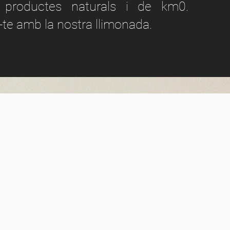
i productes naturals i de km0.
-te amb la nostra llimonada.