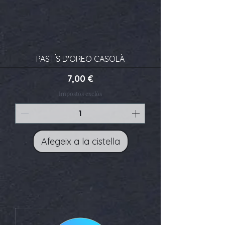
PASTÍS D'OREO CASOLÀ
Preu
7,00 €
Impostos exclòs
Afegeix a la cistella