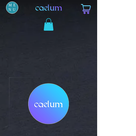
ME
NU