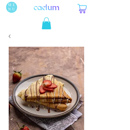
ME
NU