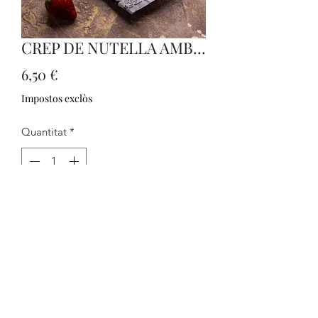
CREP DE NUTELLA AMB...
Price
6,50 €
Impostos exclòs
Quantitat
*
Afegeix a la cistella
Afegeix al teu crep de Nutella els
ingredients addicionals que vulguis
©2021 per CAELUM. Creada amb Wix.com