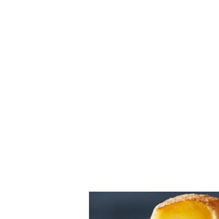
Inici
Con