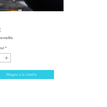
Price
€
s exclòs
tat
*
Afegeix a la cistella