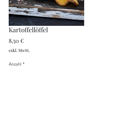
Kartoffellöffel
Preis
8,50 €
exkl. MwSt.
Anzahl
*
In den Warenkorb
©2021 by CAELUM. Erstellt mit Wix.com