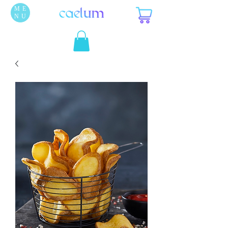
ME
NU