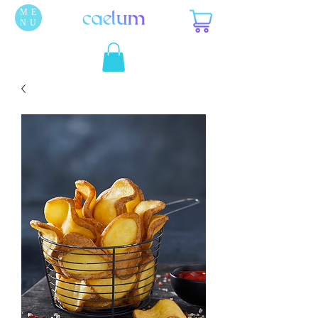
ME
NU