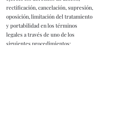
rectificación, cancelación, supresión,
oposición, limitación del tratamiento
y portabilidad en los términos
legales a través de uno de los
siguientes procedimientos:
Mediante comunicación escrita
dirigida a CAELUM en C. Marinera,
20, 43580 DELTEBRE, Tarragona,
especificando el derecho a ejercer y
aportando copia del DNI u otro
documento acreditativo de su
personalidad.
Mediante correo electrónico
dirigido